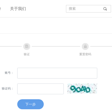
持
关于我们
끠
넖
넱
验证
重置密码
账号：
验证码：
下一步