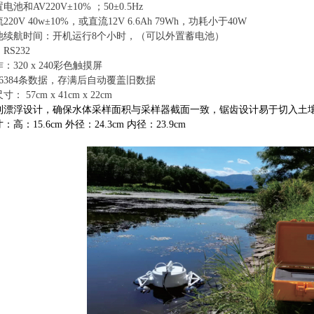
置电池和
AV220V±10%
；
50±0.5Hz
20V 40w±10%，或直流12V 6.6Ah 79Wh，功耗小于40W
池续航时间：开机运行
8
个小时，（可以外置蓄电池）
：
RS232
作：
320
x
240
彩色触摸屏
6384
条数据，存满后自动覆盖旧数据
尺寸：
57
cm
x
41
cm
x
22
cm
利漂浮设计
，
确保水体采样面积与采样器截面
⼀
致
，
锯齿设计易于切入土
寸
：
⾼
：
15.6c
m
外径
：
24.3cm
内径
：
23.9cm