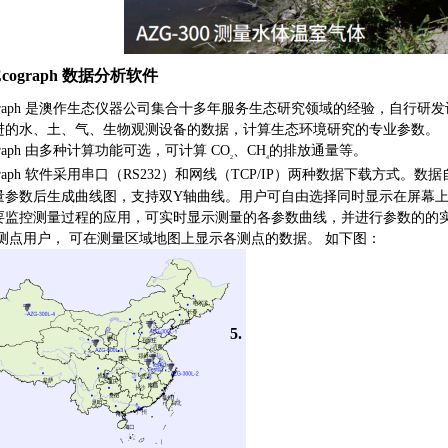
cograph
数据分析软件
raph
是澳作生态仪器公司集合十多年服务生态研究领域的经验，自行研发
进的水、土、气、生物观测设备的数据，计算生态环境研究的专业参数。
raph
由多种计算功能可选，可计算
CO
、
CH
的排放
通量等。
2
4
raph
软件采用串口（
RS232
）和网线（
TCP/IP
）两种数据下载方式。数据
量参数后生成
曲线图，支持双
Y
轴曲线。用户可自由选择同时显示在屏幕
要监控测量过程的应用，可实时显示测量的各参数曲线，并进行参数的的
测点用户，
可在测量区域地图上显示各测点的数据。
如下图：
5.