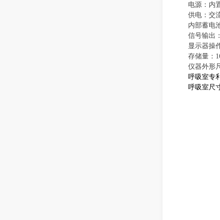
电源
：
内
供电：交流2
内部蓄电
信号输出
显示器操
存储量：
1
仪器外形
呼
吸室
专
呼吸室
尺