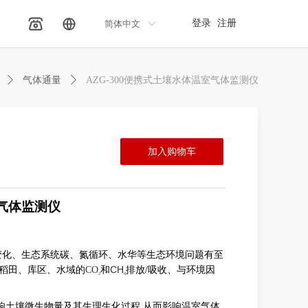
登录
注册
简体中文
ꀅ
ꄲ
气体通量
ꄲ
AZG-300便携式土壤水体温室气体监测仪
加入购物车
气体监测仪
变化、生态系统碳、氮循环、水华等生态环境问题有至
CH
稻田、库区、水域的
CO
和
排
放
/
吸收、与环境因
4
2
响土壤微生物量及其生理生化过
程
,
从而影响温室气体