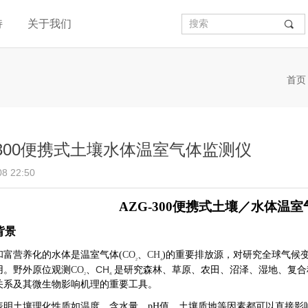
持
关于我们
끠
首页
-300便携式土壤水体温室气体监测仪
08
22:50
AZG-300
便携式土壤／水体温室
背景
和富营养化的水体是温室气
体
(
CO
、
CH
)
的重要排放源，对
研究
全球气候
2
4
CH
用。野外原位观测
CO
、
是研究森林、草原、农田、沼泽、湿地、复合
4
2
关系及其微生物影响机理的重要工具。
表明土壤理化性质如温度、含水量、
pH
值、土壤质地等因素都可以直接影