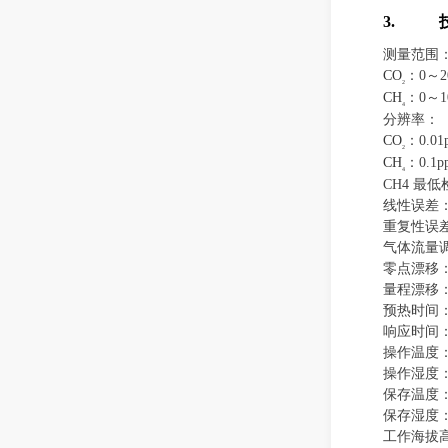
3.
测量范围
CO
：
0
～
2
2
CH
：
0
～
1
4
分辨率：
CO
：
0.01
2
CH
：
0.1p
4
CH4
最低
线性误差
重复性误
气体流量
零点漂移
量程漂移
预热时间
响应时间
操作温度
操作湿度
保存温度
保存湿度
工作海拔