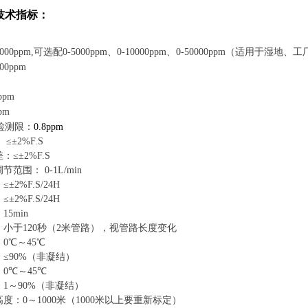
技术指标：
：
000ppm,
可选
配
0-5000pp
m
、
0-10000pp
m
、
0-50000pp
m
（适用于
湿地
、
工
00ppm
ppm
pm
检测限：
0.8ppm
：
≤
±2%F.S
差：
≤
±2%
F.S
调节范围：
0-1L
/min
：
≤
±2%F.S/24H
：
≤
±2%F.S/24H
：
15min
：小于
120
秒（
2
米
管路），视管路长度变化
：
0
℃
～
45
℃
：
≤
90%
（非凝结）
：
0
℃
～
45
℃
：
1
～
90%
（非凝结）
高度：
0
～
1000
米（
1000
米
以上要重新标定）