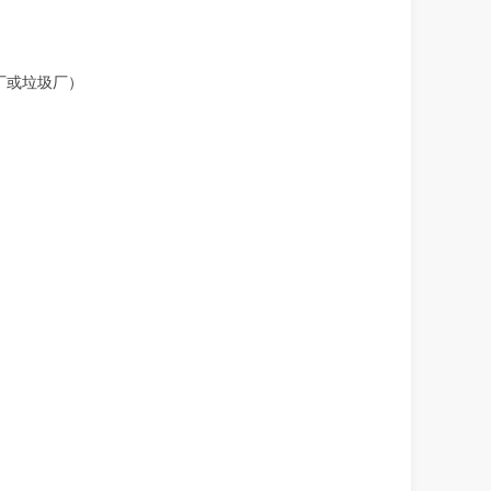
厂
或垃圾厂
）