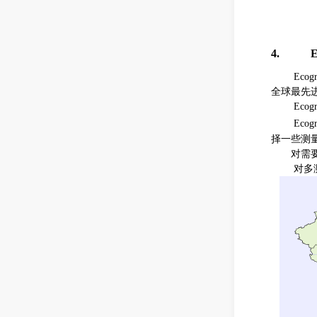
4.
E
Ecog
全球最先
Ecog
Ecog
择一些测
对需
对多