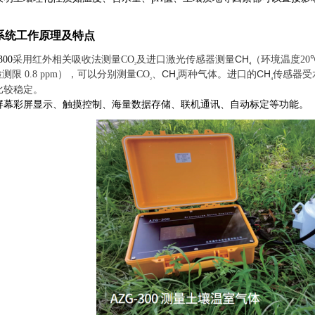
系统工作原理
及
特点
CH
300
采用红外相关吸收法
测量
CO
及进口
激光
传感器测量
（
环境温度
20
4
2
CH
CH
检测限
0.8 ppm
）
，
可以分别测量
CO
、
两
种气体
。进口的
传感器受
4
4
2
比较稳定。
屏幕彩屏显示、触摸控制、海量数据存储、联机通讯、自动标定等功能。