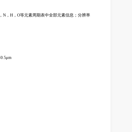
，K，N，H，O等元素周期表中全部元素信息；分辨率
.5μm