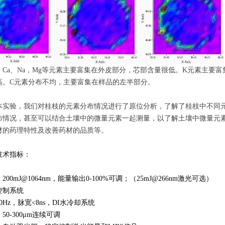
，
Ca
、
Na
，
Mg
等
元素主要富集在外皮部分，芯部含量很低
。
K
元素主要富
高
。
C
元素分布不均，主要富集在样品的左半部分
。
本实验，我们对
桂枝的
元素
分布情况
进行
了
原位分析，了解了
桂枝
中
不同
布情况，甚至可以结合土壤中的微量元素一起测量，以了解土壤中微量元
材的药理特性及改善药材的品质等。
技术指标：
：
00mJ@1064nm，能量输出0-100%可调；（25mJ@266nm激光可选）
控制系统
0Hz，脉宽<8ns，DI水冷却系统
50-300μm连续可调