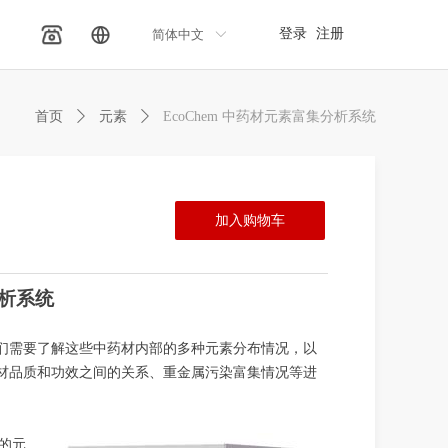
登录
注册
简体中文
ꀅ
首页
ꄲ
元素
ꄲ
EcoChem 中药材元素富集分析系统
加入购物车
析系统
们需要了解这些中药材
内部的多种元素分布情况，以
材品质和功效之间的关系、重金属污染富集情况等进
的元