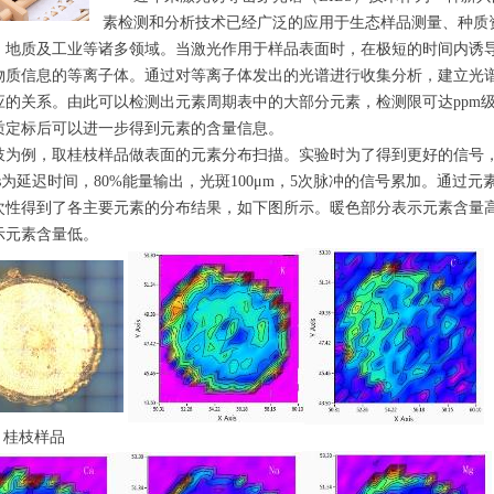
素检测和分析技术
已经广泛的应用于生态样品测量、种质
、地质及工业等诸多领域。当激光作用于样品表面时，
在极短的时间内诱
物质信息的等离子体
。
通过对等离子体发出的光谱进行
收集
分析，建立光
应的关系。由此可以检测
出
元素周期表中的大部分元素
，
检测限可达
ppm
质定标后可以进一步得到元素的含量信息。
枝为例，
取桂枝样品做表面的元素分布扫描。实验时为了得到更好的信号
s
为延迟时间，
8
0%
能量输出，光斑
1
00
μ
m
，
5
次脉冲的信号累加。
通过元
次性得到了各主要元素的分布结果，如下图所示。暖色部分表示元素含量
示元素含量低。
桂枝样品