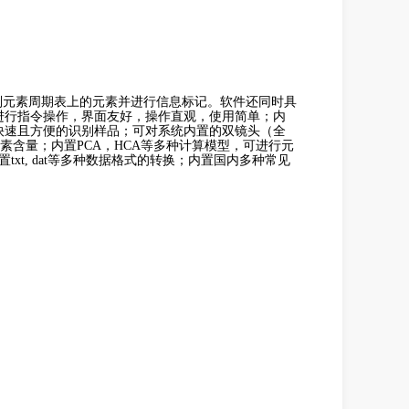
别元素周期表上的元素并进行信息标记。软件还同时具
进行指令操作，界面友好，操作直观，使用简单；内
快速且方便的识别样品；可对系统内置的双镜头（全
素含量；内置PCA
，HCA
等多种计算模型，可进行元
xt,
dat
等多种数据格式的转换；内置国内
多种
常见