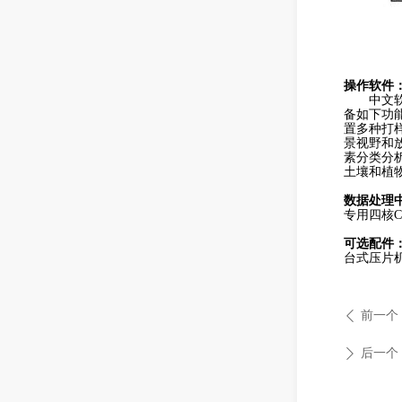
操作软件
中文
备如下功
置多种打
景视野和
素分类分析
土壤和植
数据处理
专用
四核
可选配件
台式压片
前一个
ꄴ
后一个
ꄲ