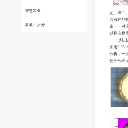
智慧农业
定、珠宝
含有样品
混凝土水分
素一一对
过标准物
以桂
采用
0
.35
μ
分析，一
色部分表