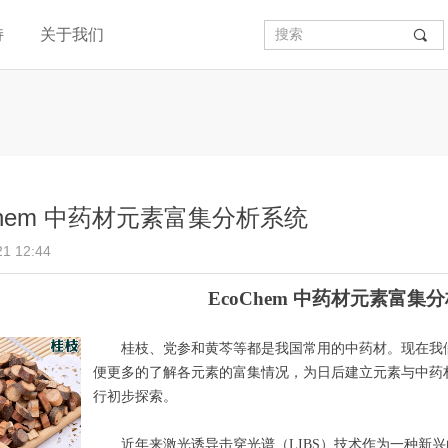
持
关于我们
끠
Chem 中药材元素富集分析系统
21
12:44
EcoChem
中药材元素富集分
桂枝
、党参和
黄芩
等都
是
我国
常用的中药材。
现在
我
便更多的了解各元素的富集情况，为日后建立元素与中药
行初步探索。
近年来
激光诱导击穿光谱（
LIBS
）技术
作为一种
新兴