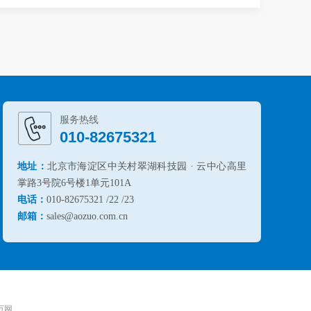
服务热线
010-82675321
地址：
北京市海淀区中关村翠湖科技园 · 云中心高里
掌路3号院6号楼1单元101A
电话：
010-82675321 /22 /23
邮箱：
sales@aozuo.com.cn
 万网