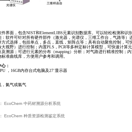
：
软件
界面，包含NIST和
ElementLIBS
元素识别
数据库。可以轻松检测和识
能：软件可针对所有硬件部件（激光器，光谱仪，三维工作台，气路等）
样方式选择，包括单点，多点，直线，矩阵点等；具有自动聚焦控制，可
放大视野）进行控制；内置PLS
，PCR
等多种定标计算模型，可快速计算元
及溯源；可进行元素的分布（mapping）分析；对气路进行精准控制；内置t
物标准曲线库，方便用户参考和调用。
中心：
CPU ，16GB内存
台式电脑及2
7
’
显示器
：
机
，氦气或氩气
：
EcoChem 中药材溯源分析系统
：
EcoChem 种质资源检测鉴定系统