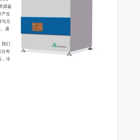
资源鉴
导产生
谱与元
级。通
，我们
素分布
高，冷