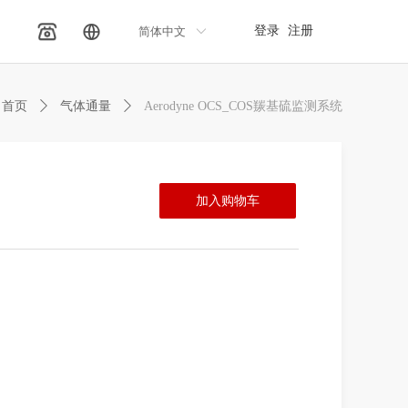
登录
注册
简体中文
ꀅ
首页
ꄲ
气体通量
ꄲ
Aerodyne OCS_COS羰基硫监测系统
加入购物车