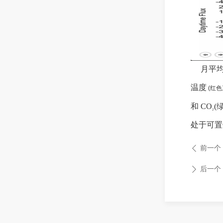
月平
温度
(
红色
和
C
O
(
2
处于
可置
前一个
ꄴ
后一个
ꄲ