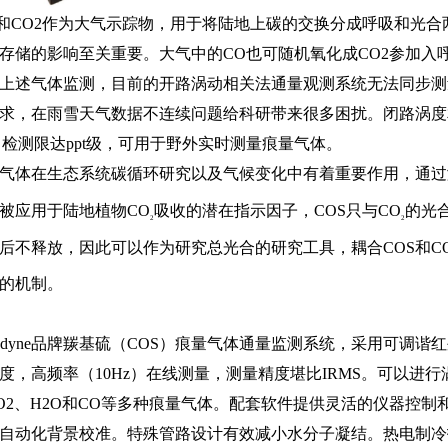
和
CO
2
作为大气示踪物，用于将陆地上碳的
交换分成呼吸和光合
存储的影响至关重要。大气中
的
C
O
也可随机氧化
成
CO
2
参加入
上述气体监测，目前的开路涡动相关法通量观测系统无法同步测
求，在雨雪天气数据不连续问题给科研带来很多困扰。闭路涡度
，检测限
达
pp
t
级，可用于野外实时测量痕量气体。
气体在生
态系统碳循环
研究以及气候变化中有着重要作用，通过
被应用于陆地植
物
CO
吸收的潜在指示因子
，
CO
S
只
与
CO
的光
2
2
后不释放，因此可以作为研究总光合的研究工具，耦
合
CO
S
和
C
的机制。
理
dyn
e
品牌羰基硫（
COS
）痕量气体通量监
测系
统，采用可调谐红
度，高频率
（
10H
z
）在线测量，测量精度堪
比
IRM
S
。可以进行
O
2
、
H2
O
和
C
O
等多种痕量气体。配套软件提供灵活的仪器控制
自动化背景校准。特殊管路设计有效减小水分子凝结。热电制冷