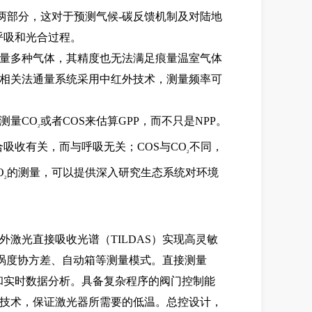
两部分，这对于预测气
候
-
碳反馈机制及对陆地
呼吸和光合过程。
量多种气体，其精度也无法满足痕量温室气体
相关法通量系统采用中红外技术，测量频率可
测
量
CO
或
者
CO
S
来估
算
GP
P
，而不只
是
NP
P
。
2
合吸收有关，而与呼吸无关
；
CO
S
与
CO
不同，
2
O
的测量，可以提供深入研究生态系统对环境
2
外激
光直接吸收光谱
（
TILDA
S
）实现高灵敏
涡度协方差、自动箱等测量模式。直接测
量
和实时数据分析。具备复杂程序的阀门控制能
技术，保证激光器所需要的低温。总控设计，