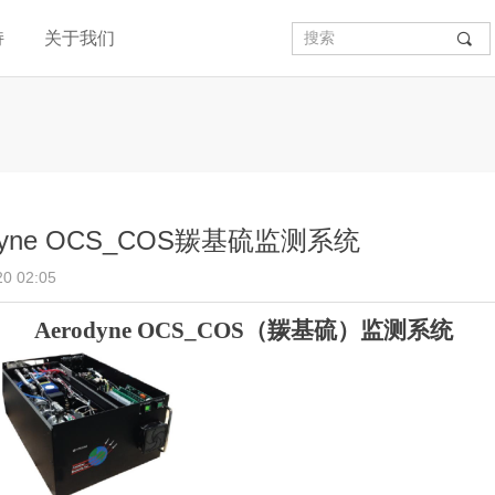
持
关于我们
끠
odyne OCS_COS羰基硫监测系统
20
02:05
Aerodyne
O
CS
_COS
（
羰基硫
）
监
测
系统