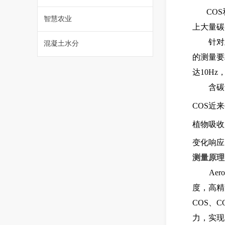
CO
S
智慧农业
上大量碳
针对
混凝土水分
的测量要
达
10H
z
含碳
CO
S
近来
植物吸收
变化响应
测量原
Aero
度，高精
CO
S
、
C
力，实现