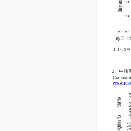
每日土
1.
373(r=
2
、
中纬