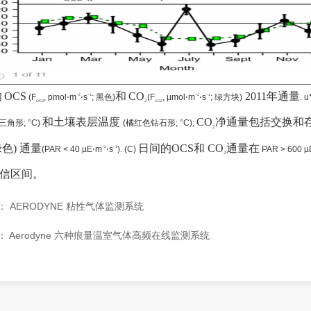
均
OCS
和
C
O
2011
年通量
(
F
, pmol
⋅
m
⋅
s
;
黑色
)
(
F
, µmol
⋅
m
⋅
s
;
绿方块
)
.
u
−
2
−
1
−
2
−
1
2
OC
S
CO
2
和
土壤表层温度
C
O
净通量包括交换和
三角形
; °C)
(
橘红色钻石
形
; °C);
2
绿色
)
通量
日间
的
OCS
和
C
O
通量在
(
PAR < 40 µE
⋅
m
⋅
s
).
(
C
)
PAR > 600 µ
−
2
−
1
2
信区间
。
：
AERODYNE 粘性气体监测系统
：
Aerodyne 六种痕量温室气体高频在线监测系统