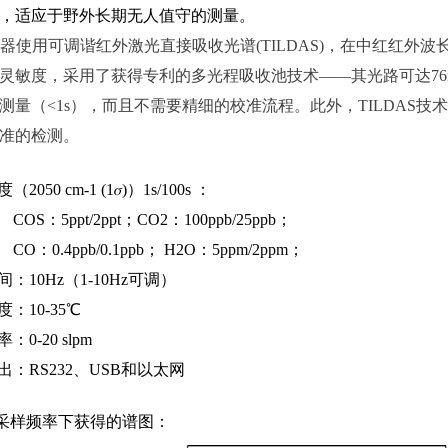
，适应于野外长期无人值守的测量。
器使用可调谐红外激光直接吸收光
谱
(TILDAS
)
，在中红红外波
灵敏度，采用了获得专利的多光程吸收池技
术
—
—
其光路可
达
7
测量
（
<1
s
），而且不需要精细的校准流程。此外
，
TILDAS
技术
准的检测。
度
（
2050 cm
-1 (1
𝜎
)
）
1s/100s
：
CO
S
：
5ppt/2pp
t
；
CO
2
：
100ppb/25pp
b
；
C
O
：
0.4ppb/0.1pp
b
；
H2
O
：
5ppm/2pp
m
；
间
：
10H
z
（
1-10Hz
可调
）
度
：
10-35
℃
率
：
0-20 slpm
出
：
RS23
2
、
US
B
和以太网
采样频率下
获
得
的
谱
图
：