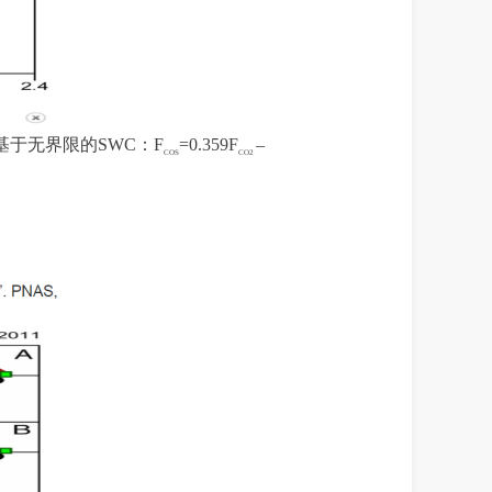
基于无界限
的
S
WC
：
F
=0.3
59
F
–
COS
CO2