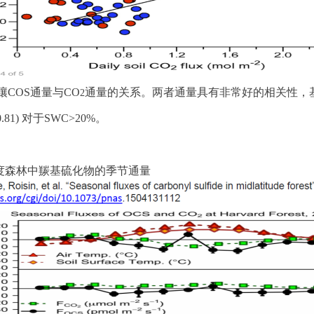
壤
C
OS
通量与
C
O
通量的
关系
。
两者通量具有非常好的
相关性
，
2
0.81)
对
于
S
WC
>
20%
。
度森林中羰基硫化物的季节通量