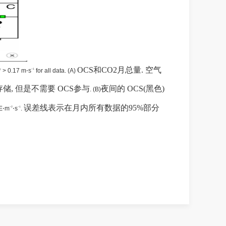
OCS
和
C
O2
月总量
.
空气
* > 0.17 m
⋅
s
for all data.
(
A
)
−
1
存储
,
但是不需要
OCS
参与
夜间的
OCS
(
黑色
)
.
(
B
)
误差
线表示
在
月内所有数据
的
9
5
%
部分
E
⋅
m
⋅
s
.
−
2
−
1