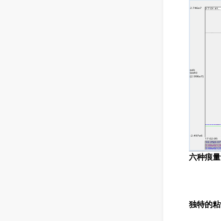
六种痕量
独特的
粘