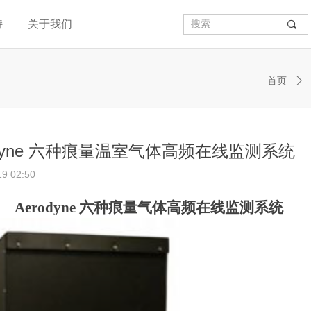
持
关于我们
끠
首页
ꄲ
odyne 六种痕量温室气体高频在线监测系统
19
02:50
A
erodyne
六种
痕量
气体
高频
在线
监测
系统