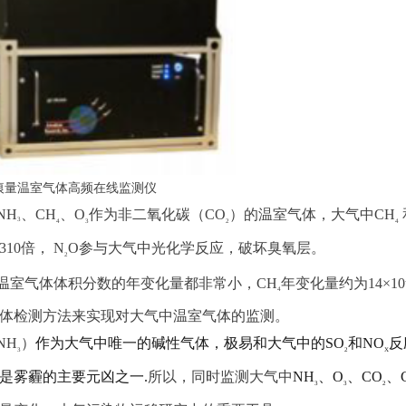
量
温室气体
高频在线监测仪
N
H
、C
H
、
O
作为非二氧化碳
（
C
O
）
的温室气体
，
大气中
C
H
3
4
3
2
4
3
10
倍，
N
O
参与大气中光化学反应
，
破坏臭氧层
。
2
温室气体体积分数的年变
化量都非常
小，
C
H
年
变化量约为
1
4
×
10
4
体检
测方法来实现对
大气中温室气体的
监
测。
N
H
）
作为大气中唯一的碱性气体，极易和大气中
的
SO
和
NO
反
3
2
X
是雾霾的主要元凶之一
.
所以，同时监
测大气中
N
H
、
O
、
C
O
、
3
3
2