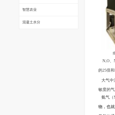
智慧农业
混凝土水分
痕
N
O
、
2
的
2
5
倍和
大气中
敏度的气
氨
气
（
物
，
也就