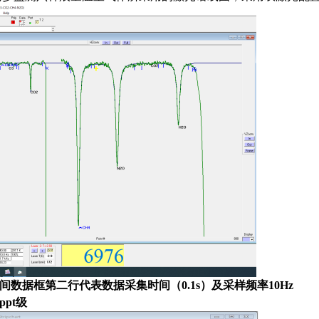
间数据框第二行代表数据采集时间
（
0
.1s
）
及
采样频
率
1
0Hz
pp
t
级