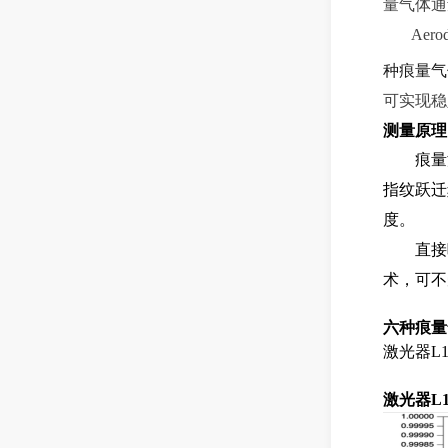
量
气体
通
A
ero
种痕量气
可实现稳
测量原
痕量
指纹跃迁
度。
直接
术，可不
六种
痕量
激光
器
L
激光器
L