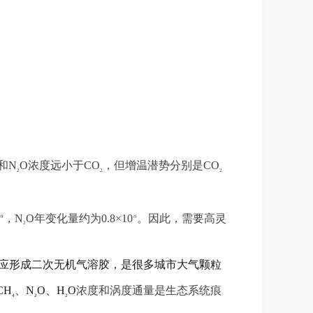
和
N
O
浓度远小于
C
O
，但增温潜势分别是
C
O
2
2
2
，
N
O
年变化量
约为
0
.8
×
10
。因此，需要高灵
-
9
-
9
2
应形成二次无机气溶胶，是
很多城市大气颗粒
C
H
、
N
O
、
H
O
浓度
和
涡度
通量
是
生态
系统
痕
4
2
2