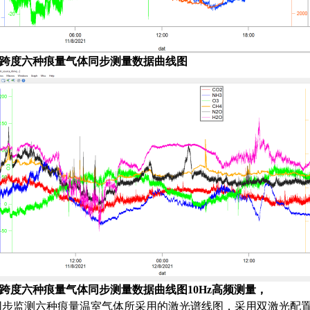
跨度六种痕量气体同步测量数据
曲线图
跨度六种痕量气体同步
测量
数据
曲线图10
Hz
高频
测量，
同步
监测六种痕量温室气体
所采用的激光
谱
线图
，
采用双激光配