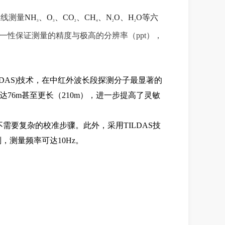
在线
测量
N
H
、
O
、
C
O
、
C
H
、
N
O
、
H
O
等六
3
3
2
4
2
2
一性保证测量的
精度与
极高的
分辨率
（
p
p
t
）
，
LDA
S)
技术
，在中红
外波长段
探测分子最显著的
达
76m
甚至更长
（
21
0m
）
，进一步提高了灵敏
不需要复杂的校准步骤。此外，采用
TILDAS
技
别
，
测量
频率
可
达
1
0
H
z
。