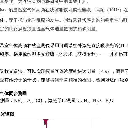
量
变化、
大气
污染
物
运移
研究
中
的
重要
工具。
dyne
痕量温室气体
高频在线监测仪
可
实现
连续
、
高频
（
1
0Hz
）
体
，
无干扰与化学反应的
发生
。指纹跃迁频率光谱的
稳定性与唯
定的闭路涡度痕量温室气体通量数据的精确测量
。
理
温室气体
高频
在线
监测
仪
采用
可调谐红外激光直接吸收光谱
(
TI
频率
。采用像散型多光程吸收池技术
（获得专利）
——
其光路可
吸收光谱法，可以实现痕量气体浓度的快速测量（
<1s
），而且
受其他分子的干扰，能够得到非常精准的检测
，
检测
限
达
pp
t
级
气
体
同步
测量
1
测量
：
N
H
、
O
、
C
O
，
激光
器
L
2
测量
：
C
H
、
N
O
、
H
O
3
3
2
4
2
2
1
光谱图