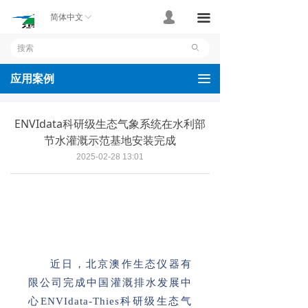
首页
넙
끀
简体中文
ꀅ
产品
ꄙ
应用案例
끀
应用案例
技术支持
ENVIdata科研级生态气象系统在水利部
关于我们
节水灌溉示范基地安装完成
2025-02-28
13:01
联系我们
近日，北京澳作生态仪器有
限公司完成中国灌溉排水发展中
心ENVIdata-Thies科研级生态气