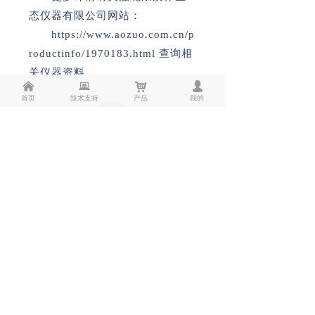
态仪器有限公司网站：
https://www.aozuo.com.cn/p
roductinfo/1970183.html 查询相
关仪器资料
낀
뀵
낙
넙
首页
技术支持
产品
我的
END
1
1
上一篇：
无
ꄴ
下一篇：
无
ꄲ
北京澳作生态仪器有限公司
Beijing Aozuo Ecological Instrument Co., LTD
服务热线
010-82675321