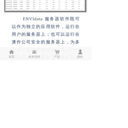
ENVIdata 服务器软件既可
以作为独立的应用软件，运行在
用户的服务器上；也可以运行在
澳作公司安全的服务器上，为多
个用户提供数据接收服务，同时
낀
뀵
낙
넙
首页
技术支持
产品
我的
帮助用户监控野外测点硬件系统
的运行状态。
更多详情请关注北京澳作生
态仪器有限公司网站：
http://www.aozuo.com.cn/pr
oductinfo/1875267.html
查询相关
仪器资料。
END
1
1