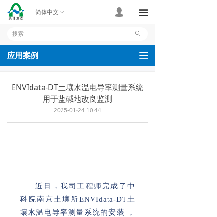
首页
넙
끀
简体中文
ꀅ
产品
ꄙ
应用案例
끀
应用案例
技术支持
ENVIdata-DT土壤水温电导率测量系统
关于我们
用于盐碱地改良监测
2025-01-24
10:44
联系我们
近日，我司工程师完成了中
科院南京土壤所ENVIdata-DT土
壤水温电导率测量系统的安装 ，