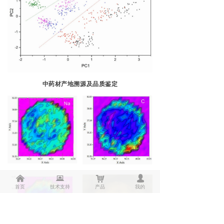
中药材产地溯源及品质鉴定
낀
뀵
낙
넙
首页
技术支持
产品
我的