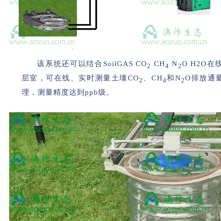
该系统还可以结合SoilGAS CO
CH
N
O H2O在
2
4
2
层室，可在线、实时测量土壤CO
、CH
和N
O排放通
2
4
2
理，测量精度达到ppb级。