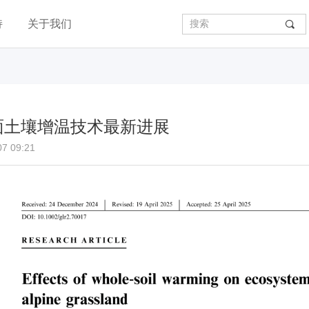
持
关于我们
끠
面土壤增温技术最新进展
07
09:21