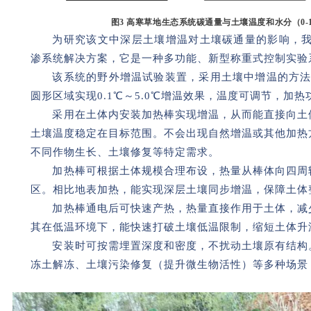
图3 高寒草地生态系统碳通量与土壤温度和水分（0-1
为研究该文中深层土壤增温对土壤碳通量的影响，我们为
渗系统解决方案，它是一种多功能、新型称重式控制实验
该系统的野外增温试验装置，采用土壤中增温的方法
圆形区域实现0.1℃～5.0℃增温效果，温度可调节，加热功
采用在土体内安装加热棒实现增温，从而能直接向土
土壤温度稳定在目标范围。不会出现自然增温或其他加热
不同作物生长、土壤修复等特定需求。
加热棒可根据土体规模合理布设，热量从棒体向四周
区。相比地表加热，能实现深层土壤同步增温，保障土体
加热棒通电后可快速产热，热量直接作用于土体，减
其在低温环境下，能快速打破土壤低温限制，缩短土体升
安装时可按需埋置深度和密度，不扰动土壤原有结构
冻土解冻、土壤污染修复（提升微生物活性）等多种场景