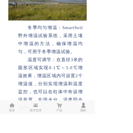
冬季均匀增温：SmartSoil
野外增温试验系统，采用土壤
中增温的方法，确保增温均
匀，可用于冬季增温试验。
温度可调节：在直径3米的
圆形区域实现0.1℃～5.0℃增
温效果，增温区域内可设置2个
增温值，分别实现增温和温度
监控，也可以在柱体中布设增
温装置，实现水分、温度同步
낀
뀵
낙
넙
调控。
首页
技术支持
产品
我的
高度随植物生长可调，顶
部空间恒定：通过随时调整箱
体高度，使其始终与植被冠层