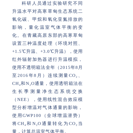
科研人员通过实验研究不同
升温水平对高寒草甸生态系统二
氧化碳、甲烷和氧化亚氮排放的
影响，量化温室气体平衡的变
化。在青藏高原东部的高寒草甸
设置三种温度处理（环境对照、
+1.5℃升温、+3.0℃升温），使用
红外辐射加热器进行升温模拟，
使用不透明箱法全年（2015年8月
至2016年8月）连续测量CO₂、
CH₄和N₂O通量，使用透明箱法在
生长季测量净生态系统交换
（NEE），使用线性混合效应模
型分析增温对气体通量的影响，
使用GWP100（全球增温潜势）
将CH₄和N₂O通量转化为CO₂当
量，计算总温室气体平衡。