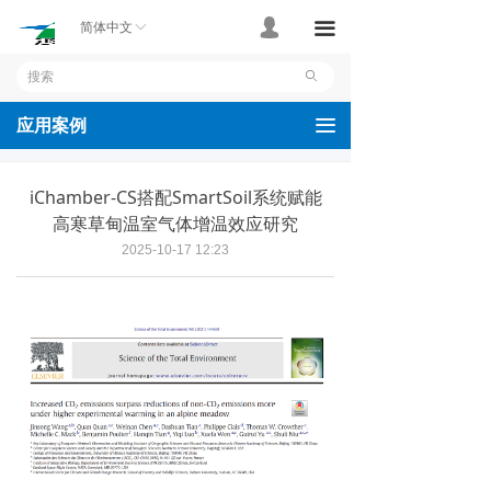
首页
넙
끀
简体中文
ꀅ
产品
ꄙ
应用案例
끀
应用案例
技术支持
iChamber-CS搭配SmartSoil系统赋能
关于我们
高寒草甸温室气体增温效应研究
2025-10-17
12:23
联系我们