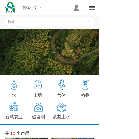
首页
넙
끀
简体中文
ꀅ
产品
ꄙ
应用案例
技术支持
关于我们
联系我们
水
土壤
气体
植物
智慧农业
碳监测
混凝土水
分
共
16
个产品