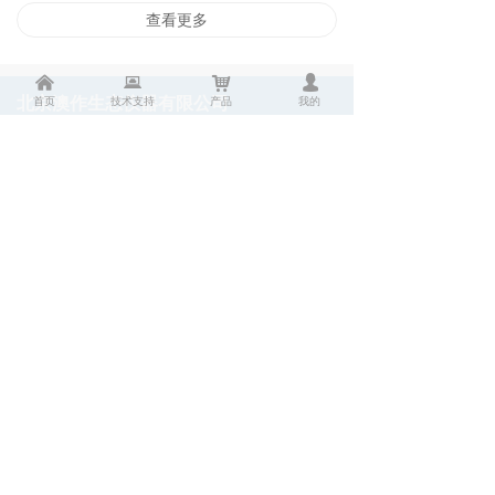
查看更多
낀
뀵
낙
넙
首页
技术支持
产品
我的
北京澳作生态仪器有限公司
Beijing Aozuo Ecological Instrument Co., LTD
服务热线
010-82675321
地址：
北京市海淀区中关村翠湖科技园 · 云中心
高里掌路3号院6号楼1单元101A
电话：
010-82675321 /22 /23
邮箱：
sales@aozuo.com.cn
版权所有 © 北京澳作生态仪器有限公司
[京ICP备05027125号-1]
备案编号：京公网安备11010802009010号
京ICP备05027125号-1
京公网安备11010802009010号
本网站由阿里云提供云计算及安全服务