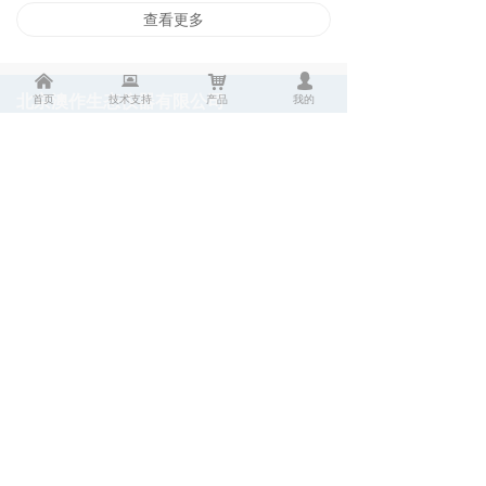
查看更多
낀
뀵
낙
넙
首页
技术支持
产品
我的
北京澳作生态仪器有限公司
Beijing Aozuo Ecological Instrument Co., LTD
服务热线
010-82675321
地址：
北京市海淀区中关村翠湖科技园 · 云中心
高里掌路3号院6号楼1单元101A
电话：
010-82675321 /22 /23
邮箱：
sales@aozuo.com.cn
版权所有 © 北京澳作生态仪器有限公司
[京ICP备05027125号-1]
备案编号：京公网安备11010802009010号
京ICP备05027125号-1
京公网安备11010802009010号
本网站由阿里云提供云计算及安全服务