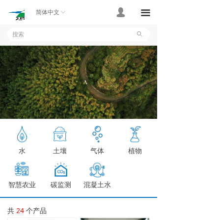
首页
넙
끀
简体中文
ꀅ
产品
ꄙ
应用案例
技术支持
关于我们
联系我们
水
土壤
气体
植物
智慧农业
碳监测
混凝土水
分
共
24
个产品